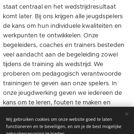
staat centraal en het wedstrijdresultaat
komt later. Bij ons krijgen alle jeugdspelers
de kans om hun individuele kwaliteiten en
werkpunten te ontwikkelen. Onze
begeleiders, coaches en trainers besteden
veel aandacht aan de begeleiding zowel
tijdens de training als wedstrijd. We
proberen om pedagogisch verantwoorde
trainingen te geven aan onze spelers. In
onze jeugdwerking geven we iedereen de
kans om te leren, fouten te maken en
zichzelf te verbeteren op eigen tempo. Een
Wij gebruiken cookies om onze website goed te laten
gezonde en positieve teamgeest is
functioneren en te beveiligen, en om je de best mogelijke
belangrijker dan het individualisme. We
gebruikerservaring te bieden.