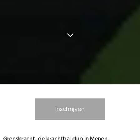
Inschrijven
Grenskracht, de krachtbal club in Menen,