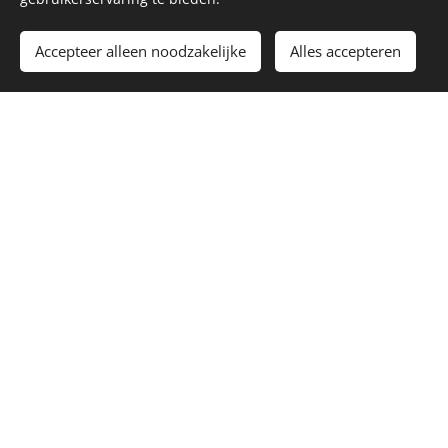
zetten hard in op fairplay, gelijkheid en
Accepteer alleen noodzakelijke
Alles accepteren
doorzettingsvermogen, onze slogan is niet
voor niets GKM één Team. Respect hebben
voor medespelers, tegenstanders, trainers,
scheidsrechters, toeschouwers,.. is ook een
heel belangrijk gegeven. Want een positieve
aanpak zorgt voor een positief resultaat.